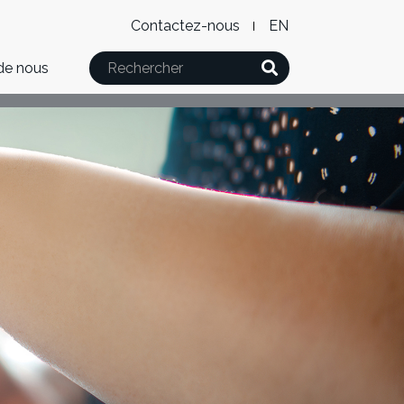
Level
WxT
Contactez-nous
English
2
Language
Rechercher
de nous
Menu
switcher