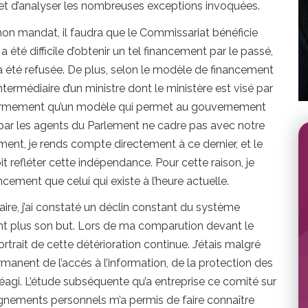
 et d’analyser les nombreuses exceptions invoquées.
 de mon mandat, il faudra que le Commissariat bénéficie
 été difficile d’obtenir un tel financement par le passé,
été refusée. De plus, selon le modèle de financement
termédiaire d’un ministre dont le ministère est visé par
is fermement qu’un modèle qui permet au gouvernement
par les agents du Parlement ne cadre pas avec notre
ment, je rends compte directement à ce dernier, et le
refléter cette indépendance. Pour cette raison, je
cement que celui qui existe à l’heure actuelle.
re, j’ai constaté un déclin constant du système
tteint plus son but. Lors de ma comparution devant le
rtrait de cette détérioration continue. J’étais malgré
rmanent de l’accès à l’information, de la protection des
éagi. L’étude subséquente qu’a entreprise ce comité sur
ignements personnels m’a permis de faire connaître