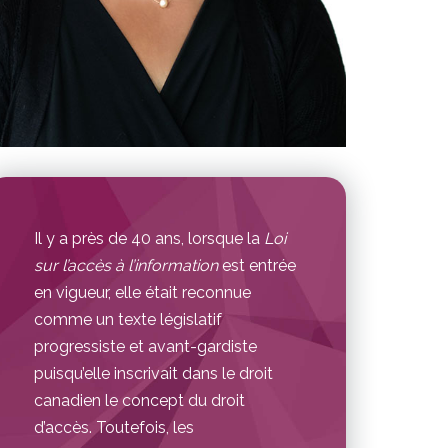
Il y a près de 40 ans, lorsque la
Loi
sur l’accès à l’information
est entrée
en vigueur, elle était reconnue
comme un texte législatif
progressiste et avant-gardiste
puisqu’elle inscrivait dans le droit
canadien le concept du droit
d’accès. Toutefois, les