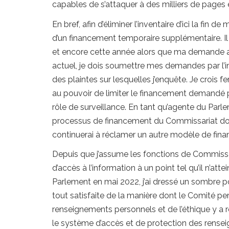
capables de s’attaquer à des milliers de pages
En bref, afin d’éliminer l’inventaire d’ici la fin
d’un financement temporaire supplémentaire. Il a
et encore cette année alors que ma demande a 
actuel, je dois soumettre mes demandes par l’in
des plaintes sur lesquelles j’enquête. Je cro
au pouvoir de limiter le financement demandé 
rôle de surveillance. En tant qu’agente du Parle
processus de financement du Commissariat doit 
continuerai à réclamer un autre modèle de finan
Depuis que j’assume les fonctions de Commissai
d’accès à l’information à un point tel qu’il n’a
Parlement en
mai 2022,
j’ai dressé un sombre po
tout satisfaite de la manière dont le Comité pe
renseignements personnels et de l’éthique y a r
le système d’accès et de protection des rense