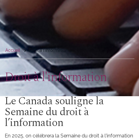
You
Accueil
Droit à l'information
are
here
Droit à l'information
Le Canada souligne la
Semaine du droit à
l’information
En 2025, on célébrera la Semaine du droit à l'information