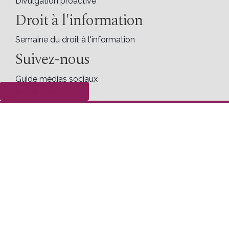
Divulgation proactive
Droit à l'information
Semaine du droit à l'information
Suivez-nous
Guide médias sociaux
Déposer une plainte
X
Facebook
LinkedIn
Contactez-nous
Commissariat à l'information du Canada
30, rue Victoria
Gatineau (Québec) K1A 1H3