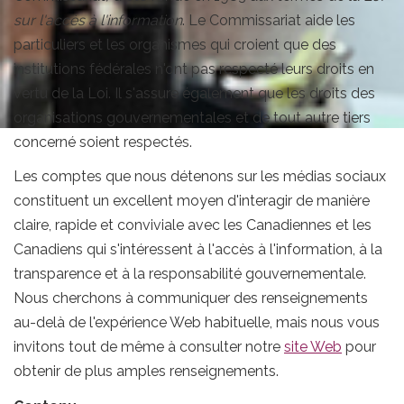
sur l'accès à l'information
. Le Commissariat aide les
particuliers et les organismes qui croient que des
institutions fédérales n'ont pas respecté leurs droits en
vertu de la Loi. Il s'assure également que les droits des
organisations gouvernementales et de tout autre tiers
concerné soient respectés.
Les comptes que nous détenons sur les médias sociaux
constituent un excellent moyen d'interagir de manière
claire, rapide et conviviale avec les Canadiennes et les
Canadiens qui s'intéressent à l'accès à l'information, à la
transparence et à la responsabilité gouvernementale.
Nous cherchons à communiquer des renseignements
au-delà de l'expérience Web habituelle, mais nous vous
invitons tout de même à consulter notre
site Web
pour
obtenir de plus amples renseignements.