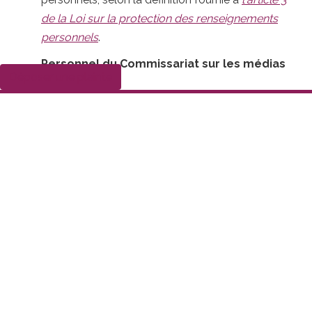
de la Loi sur la protection des renseignements
personnels
.
Personnel du Commissariat sur les médias
Déposer une plainte
sociaux
Certains employés du Commissariat possèdent
des comptes sur divers médias sociaux. Malgré
leur affiliation professionnelle au Commissariat,
leurs billets ne représentent pas la position
officielle du Commissariat - il faut plutôt les
considérer comme la production personnelle de
citoyennes et citoyens.
Renseignements supplémentaires
Si vous avez des questions au sujet de cette
politique, veuillez communiquer avec nous via nos