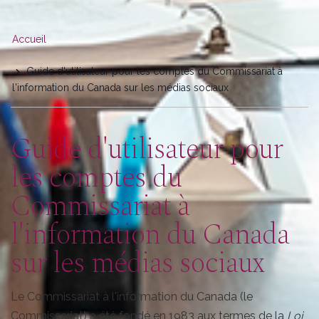
You
Accueil
are
Guide d'utilisateur pour les comptes du Commissariat à
here
l'information du Canada sur les médias sociaux
Guide d'utilisateur pour
les comptes du
Commissariat à
l'information du Canada
sur les médias sociaux
Le Commissariat à l'information du Canada (le
Commissariat) a été fondé en 1983 aux termes de la
Loi