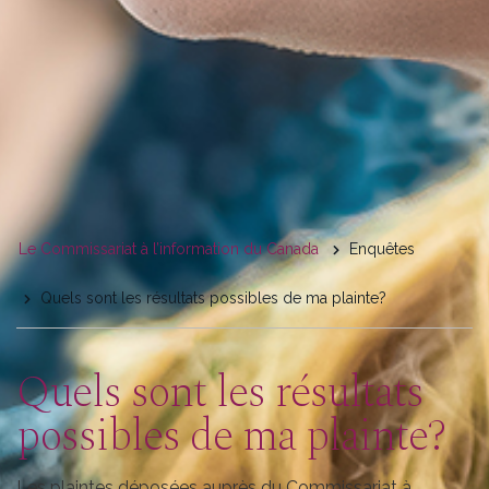
You
Le Commissariat à l’information du Canada
Enquêtes
are
Quels sont les résultats possibles de ma plainte?
here
Quels sont les résultats
possibles de ma plainte?
Les plaintes déposées auprès du Commissariat à