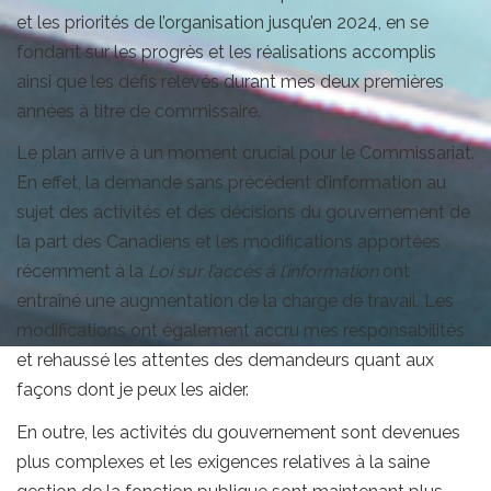
et les priorités de l’organisation jusqu’en 2024, en se
fondant sur les progrès et les réalisations accomplis
ainsi que les défis relevés durant mes deux premières
années à titre de commissaire.
Le plan arrive à un moment crucial pour le Commissariat.
En effet, la demande sans précédent d’information au
sujet des activités et des décisions du gouvernement de
la part des Canadiens et les modifications apportées
récemment à la
Loi sur l’accès à l’information
ont
entraîné une augmentation de la charge de travail. Les
modifications ont également accru mes responsabilités
et rehaussé les attentes des demandeurs quant aux
façons dont je peux les aider.
En outre, les activités du gouvernement sont devenues
plus complexes et les exigences relatives à la saine