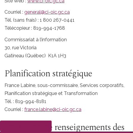
Site Web :
www.ci-oic.gc.ca
Courriel :
general@ci-oic.gc.ca
Tél. (sans frais) : 1 800 267-0441
Télécopieur : 819-994-1768
Commissariat à l’information
30, rue Victoria
Gatineau (Québec) K1A 1H3
Planification stratégique
France Labine, sous-commissaire, Services corporatifs,
Planification stratégique et Transformation
Tél. : 819-994-8181
Courriel :
france.labine@ci-oic.gc.ca
Demandes de renseignements des
Déposer une plainte