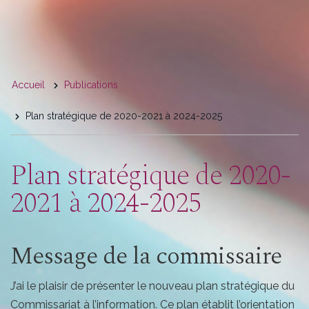
You
Accueil
Publications
are
Plan stratégique de 2020-2021 à 2024-2025
here
Plan stratégique de 2020-
2021 à 2024-2025
Message de la commissaire
J’ai le plaisir de présenter le nouveau plan stratégique du
Commissariat à l’information. Ce plan établit l’orientation