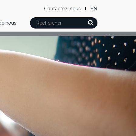
Level
WxT
Contactez-nous
English
2
Language
Rechercher
de nous
Menu
switcher