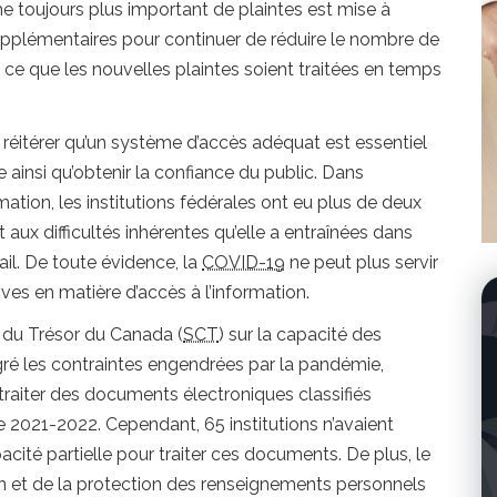
e toujours plus important de plaintes est mise à
upplémentaires pour continuer de réduire le nombre de
 à ce que les nouvelles plaintes soient traitées en temps
 réitérer qu’un système d’accès adéquat est essentiel
e ainsi qu’obtenir la confiance du public. Dans
ation, les institutions fédérales ont eu plus de deux
 aux difficultés inhérentes qu’elle a entraînées dans
il. De toute évidence, la
COVID-19
ne peut plus servir
ves en matière d’accès à l’information.
l du Trésor du Canada (
SCT
) sur la capacité des
gré les contraintes engendrées par la pandémie,
raiter des documents électroniques classifiés
ce 2021-2022.
Cependant,
65 institutions
n’avaient
ité partielle pour traiter ces documents. De plus, le
on et de la protection des renseignements personnels