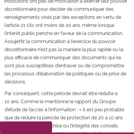
institutions ont peu de motivation à exercer leur pouvoir
discrétionnaire pour décider de communiquer des
renseignements visés par des exceptions en vertu de
l’article 21 s’ils ont moins de 20 ans, même lorsque
l’intérêt public penche en faveur de la communication.
Assujettir la communication à l’exercice du pouvoir
discrétionnaire n’est pas la manière la plus rapide ou la
plus efficace de communiquer des documents qui ne
sont plus susceptibles d’entraver ou de compromettre
les processus d’élaboration de politiques ou de prise de
décisions.
Par conséquent, cette période devrait être réduite à
10 ans. Comme le mentionne le rapport du Groupe
d’étude de l’accès à l’information : « il est peu probable
que de réduire la période de protection de 20 à 10 ans
compromette la franchise ou l’intégrité des conseils
Déposer une plainte
fournis au gouvernement, la convention de la