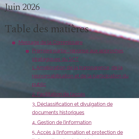
Juin 2026
Table des matières
Message de la Commissaire
Première partie : réponse aux approches
stratégiques du SCT
1. Amélioration de la transparence, de la
responsabilisation et de la participation du
public
2. Facilitation de l’accès
3. Déclassification et divulgation de
documents historiques
4. Gestion de l’information
5. Accès à l’information et protection de