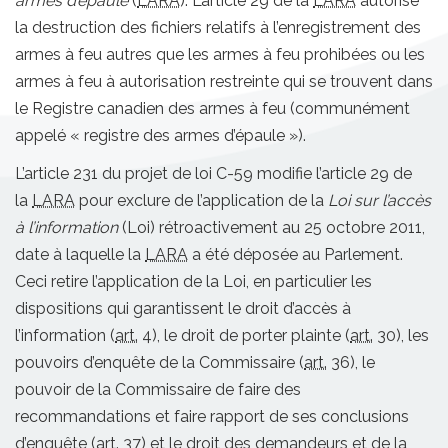
armes d’épaule
(
LARA
). L’article 29 de la
LARA
autorise
la destruction des fichiers relatifs à l’enregistrement des
armes à feu autres que les armes à feu prohibées ou les
armes à feu à autorisation restreinte qui se trouvent dans
le Registre canadien des armes à feu (communément
appelé « registre des armes d’épaule »).
L’article 231 du projet de loi C-59 modifie l’article 29 de
la
LARA
pour exclure de l’application de la
Loi sur l’accès
à l’information
(Loi) rétroactivement au 25 octobre 2011,
date à laquelle la
LARA
a été déposée au Parlement.
Ceci retire l’application de la Loi, en particulier les
dispositions qui garantissent le droit d’accès à
l’information (
art.
4), le droit de porter plainte (
art.
30), les
pouvoirs d’enquête de la Commissaire (
art.
36), le
pouvoir de la Commissaire de faire des
recommandations et faire rapport de ses conclusions
d’enquête (
art.
37) et le droit des demandeurs et de la