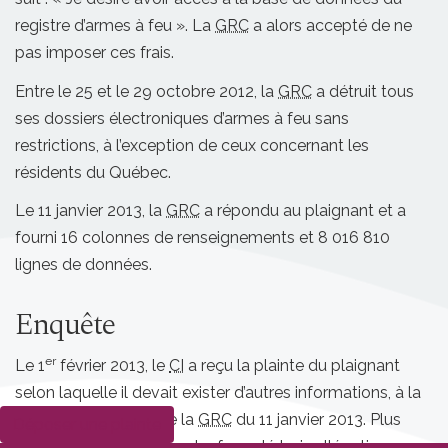
registre d’armes à feu ». La
GRC
a alors accepté de ne
pas imposer ces frais.
Entre le 25 et le 29 octobre 2012, la
GRC
a détruit tous
ses dossiers électroniques d’armes à feu sans
restrictions, à l’exception de ceux concernant les
résidents du Québec.
Le 11 janvier 2013, la
GRC
a répondu au plaignant et a
fourni 16 colonnes de renseignements et 8 016 810
lignes de données.
Enquête
er
Le 1
février 2013, le
CI
a reçu la plainte du plaignant
selon laquelle il devait exister d’autres informations, à la
suite de la réponse de la
GRC
du 11 janvier 2013. Plus
Déposer une plainte
précisément, le plaignant a formulé trois allégations, que