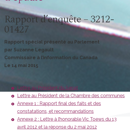
Rapport d’enquête – 3212-
01427
Rapport spécial présenté au Parlement
par Suzanne Legault
Commissaire à l’information du Canada
Le 14 mai 2015
Lettre au Président du Sénat
Lettre au Président de la Chambre des communes
Annexe 1 : Rapport final des faits et des
constatations, et recommandations
Annexe 2 : Lettre à l’honorable Vic Toews du 13
avril 2012 et la réponse du 2 mai 2012