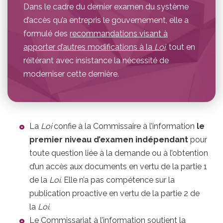
Dans le cadre du dernier examen du système
d’accès qu’a entrepris le gouvernement, elle a
formulé des
recommandations visant à
apporter d’autres modifications à la
Loi
, tout en
réitérant avec insistance la nécessité de
moderniser cette dernière.
La
Loi
confie à la Commissaire à l’information
le
premier niveau d’examen indépendant
pour
toute question liée à la demande ou à l’obtention
d’un accès aux documents en vertu de la partie 1
de la
Loi
. Elle n’a pas compétence sur la
publication proactive en vertu de la partie 2 de
la
Loi.
Le Commissariat à l’information soutient la