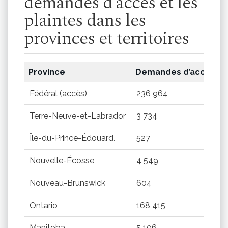
demandes d’accès et les
plaintes dans les
provinces et territoires
Province
Demandes d’accès (20
Fédéral (accès)
236 964
Terre-Neuve-et-Labrador
3 734
Île-du-Prince-Édouard
.
527
Nouvelle-Écosse
4 549
Nouveau-Brunswick
604
Ontario
168 415
Manitoba
5 106