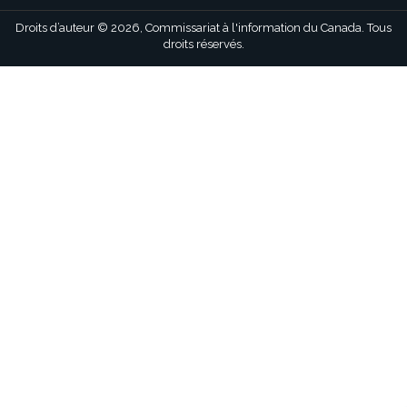
links
Droits d’auteur © 2026, Commissariat à l'information du Canada. Tous
droits réservés.