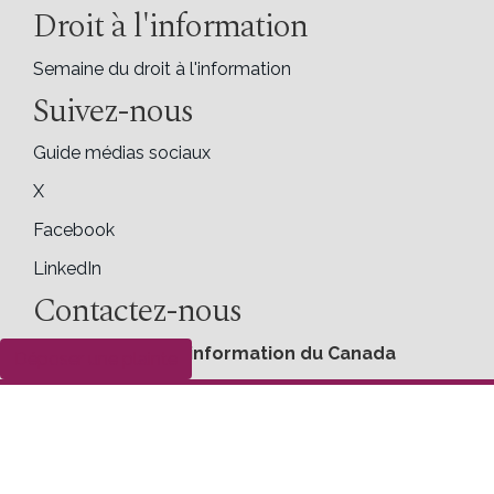
Droit à l'information
Semaine du droit à l'information
Suivez-nous
Guide médias sociaux
X
Facebook
LinkedIn
Contactez-nous
Commissariat à l'information du Canada
Déposer une plainte
30, rue Victoria
Gatineau (Québec) K1A 1H3
Téléphone (sans frais) : 1-800-267-0441