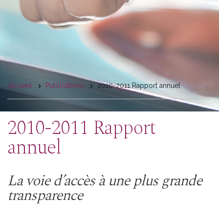
You
Accueil
Publications
2010-2011 Rapport annuel
are
here
2010-2011 Rapport
annuel
La voie d’accès à une plus grande
transparence