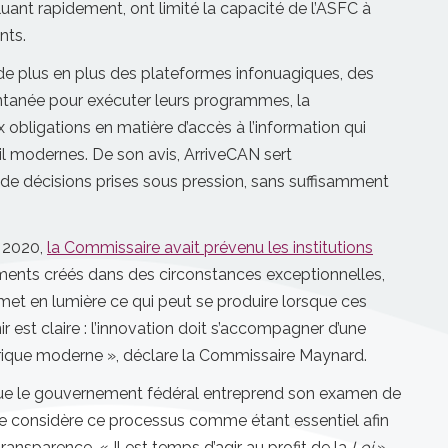
ant rapidement, ont limité la capacité de l’ASFC à
nts.
 de plus en plus des plateformes infonuagiques, des
antanée pour exécuter leurs programmes, la
bligations en matière d’accès à l’information qui
ail modernes. De son avis, ArriveCAN sert
 de décisions prises sous pression, sans suffisamment
l 2020,
la Commissaire avait prévenu les institutions
uments créés dans des circonstances exceptionnelles,
met en lumière ce qui peut se produire lorsque ces
r est claire : l’innovation doit s’accompagner d’une
ique moderne », déclare la Commissaire Maynard.
 que le gouvernement fédéral entreprend son examen de
e considère ce processus comme étant essentiel afin
ransparence. « Il est temps d’agir au profit de la
Loi
»,