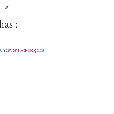
-30-
ias :
nications@ci-oic.gc.ca