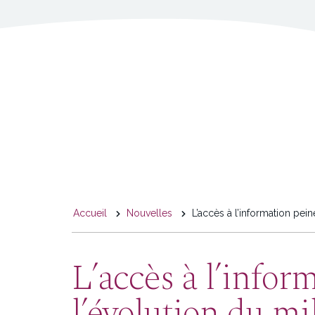
You
Accueil
Nouvelles
L’accès à l’information pein
are
here
L’accès à l’infor
l’évolution du mil