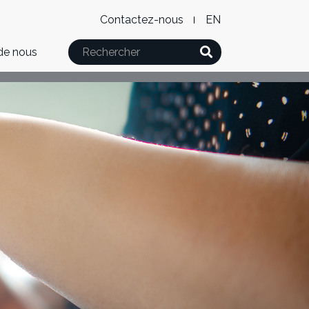
Level
WxT
Contactez-nous
English
2
Language
Rechercher
de nous
Menu
switcher