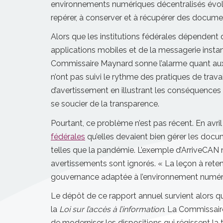
environnements numériques décentralisés évolu
repérer, à conserver et à récupérer des docume
Alors que les institutions fédérales dépendent
applications mobiles et de la messagerie inst
Commissaire Maynard sonne l’alarme quant aux o
n’ont pas suivi le rythme des pratiques de trav
d’avertissement en illustrant les conséquences
se soucier de la transparence.
Pourtant, ce problème n’est pas récent. En avri
fédérales
qu’elles devaient bien gérer les doc
telles que la pandémie. L’exemple d’ArriveCAN 
avertissements sont ignorés. « La leçon à reteni
gouvernance adaptée à l’environnement numér
Le dépôt de ce rapport annuel survient alors
la
Loi sur l’accès à l’information
. La Commissair
de moderniser les dispositions qui régissent la t