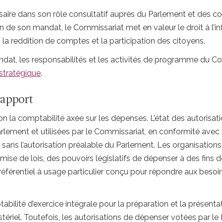
re dans son rôle consultatif auprès du Parlement et des co
on de son mandat, le Commissariat met en valeur le droit à l’i
la reddition de comptes et la participation des citoyens.
dat, les responsabilités et les activités de programme du C
stratégique
.
rapport
on la comptabilité axée sur les dépenses. L’état des autorisatio
lement et utilisées par le Commissariat, en conformité avec
s l’autorisation préalable du Parlement. Les organisations re
mise de lois, des pouvoirs législatifs de dépenser à des fins 
n référentiel à usage particulier conçu pour répondre aux beso
ilité d’exercice intégrale pour la préparation et la présentat
ériel. Toutefois, les autorisations de dépenser votées par le