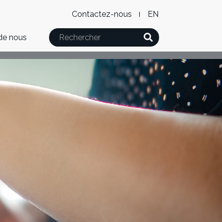
Level
WxT
Contactez-nous
English
2
Language
Rechercher
de nous
Menu
switcher