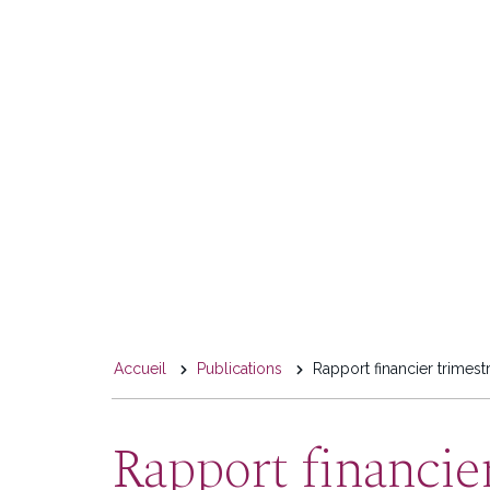
You
Accueil
Publications
Rapport financier trimestr
are
here
Rapport financier