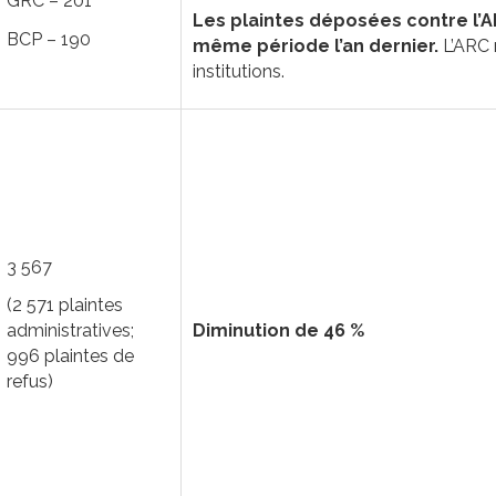
GRC – 201
Les plaintes déposées contre l’A
BCP – 190
même période l’an dernier.
L’ARC n
institutions.
3 567
(2 571 plaintes
Diminution de 46 %
administratives;
996 plaintes de
refus)