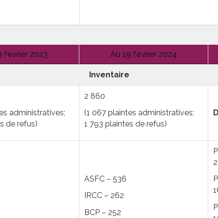
Statistiques
 février 2023
Au 19 février 2024
Inventaire
2 860
D
es administratives;
(1 067 plaintes administratives;
s de refus)
1 793 plaintes de refus)
P
2
ASFC – 536
P
1
IRCC – 262
P
BCP – 252