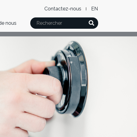
Level
WxT
Contactez-nous
English
2
Language
Rechercher
de nous
Menu
switcher