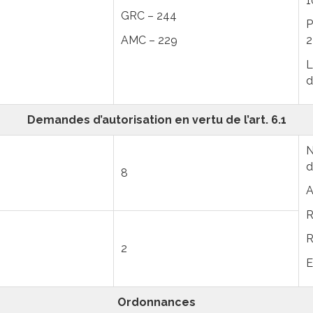
1
GRC – 244
P
AMC – 229
2
L
d
Demandes d’autorisation en vertu de l’art. 6.1
N
d
8
A
R
R
2
E
Ordonnances