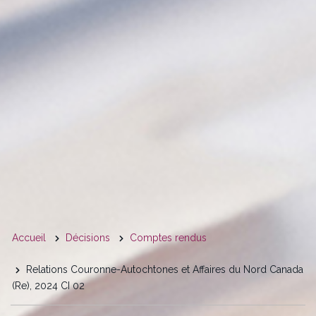
You
Accueil
Décisions
Comptes rendus
are
Relations Couronne-Autochtones et Affaires du Nord Canada
here
(Re), 2024 CI 02