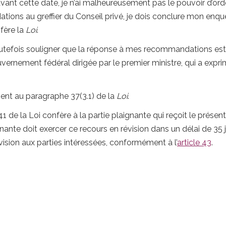
 avant cette date, je n’ai malheureusement pas le pouvoir d’
ons au greffier du Conseil privé, je dois conclure mon enquêt
fère la
Loi
.
tefois souligner que la réponse à mes recommandations est dé
ouvernement fédéral dirigée par le premier ministre, qui a ex
nt au paragraphe 37(3.1) de la
Loi
.
e 41 de la Loi confère à la partie plaignante qui reçoit le prés
ignante doit exercer ce recours en révision dans un délai de 3
vision aux parties intéressées, conformément à l’
article 43
.