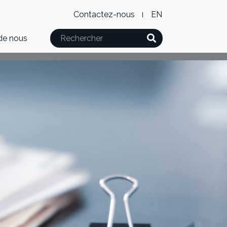
Level
WxT
Contactez-nous
English
2
Language
Rechercher
de nous
Menu
switcher