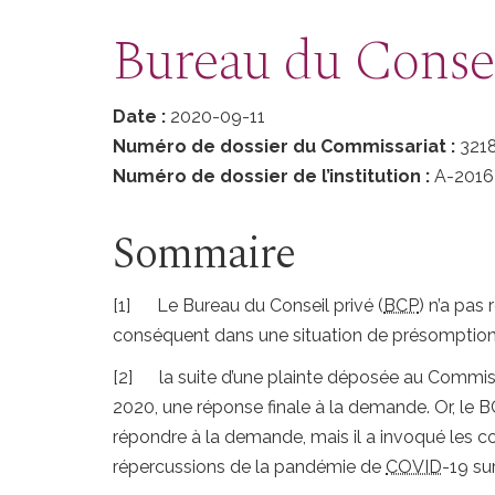
are
here
Bureau du Conseil
Date :
2020-09-11
Numéro de dossier du Commissariat :
321
Numéro de dossier de l’institution :
A-2016
Sommaire
[1] Le Bureau du Conseil privé (
BCP
) n’a pas
conséquent dans une situation de présompti
[2] la suite d’une plainte déposée au Commiss
2020, une réponse finale à la demande. Or, le B
répondre à la demande, mais il a invoqué les c
répercussions de la pandémie de
COVID
-19 sur