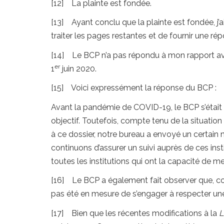
[12] La plainte est fondée.
[13] Ayant conclu que la plainte est fondée, j
traiter les pages restantes et de fournir une rép
[14] Le BCP n’a pas répondu à mon rapport avan
er
1
juin 2020.
[15] Voici expressément la réponse du BCP :
Avant la pandémie de COVID-19, le BCP s’était
objectif. Toutefois, compte tenu de la situatio
à ce dossier, notre bureau a envoyé un certai
continuons d’assurer un suivi auprès de ces inst
toutes les institutions qui ont la capacité de me
[16] Le BCP a également fait observer que, co
pas été en mesure de s’engager à respecter une 
[17] Bien que les récentes modifications à la
L