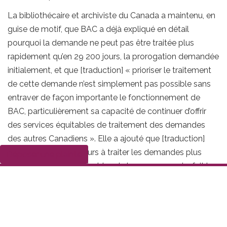
La bibliothécaire et archiviste du Canada a maintenu, en
guise de motif, que BAC a déjà expliqué en détail
pourquoi la demande ne peut pas être traitée plus
rapidement qu’en 29 200 jours, la prorogation demandée
initialement, et que [traduction] « prioriser le traitement
de cette demande n’est simplement pas possible sans
entraver de façon importante le fonctionnement de
BAC, particulièrement sa capacité de continuer d’offrir
des services équitables de traitement des demandes
des autres Canadiens ». Elle a ajouté que [traduction]
« BAC s’engage toujours à traiter les demandes plus
Déposer une plainte
petites, précises et faisables de la personne qui a fait la
demande, mais maintient que son estimation du temps
nécessaire au traitement de cette demande en
particulier est valide, exacte et conforme à l’esprit de la
Loi sur l’accès à l’information
, qui est de donner accès à