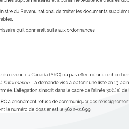
cherches supplémentaires et a confirmé l’existence d’autres do
nistre du Revenu national de traiter les documents supplémen
rables.
issaire qu’il donnerait suite aux ordonnances.
e du revenu du Canada (ARC) n’a pas effectué une recherche
 à l’information
. La demande vise à obtenir une liste en 13 po
e. L’allégation s’inscrit dans le cadre de l’alinéa 30(1)a) de
l’ARC a erronément refusé de communiquer des renseigneme
 dont le numéro de dossier est le 5822-01899.