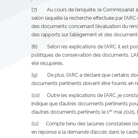
[7] Au cours de l’enquête, le Commissariat à l
selon laquelle la recherche effectuée par l’ARC 
des documents concernant l’évaluation du ren
des rapports sur l’allègement et des documents d
[8] Selon les explications de l’ARC, il est poss
politiques de conservation des documents. L’AR
été récupérés.
[9] De plus, l’ARC a déclaré que certains docu
documents pertinents doivent être fournis en 
[10] Outre les explications de l’ARC, je const
indique que d’autres documents pertinents pourr
er
d’autres documents pertinents le 1
mai 2025. El
[11] Compte tenu des lacunes constatées lors 
en réponse à la demande d’accès dans le cadre d