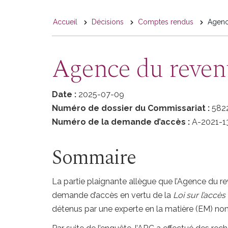
You
Accueil
Décisions
Comptes rendus
Agence
are
here
Agence du revenu
Date :
2025-07-09
Numéro de dossier du Commissariat :
582
Numéro de la demande d’accès :
A-2021-1
Sommaire
La partie plaignante allègue que l’Agence du 
demande d’accès en vertu de la
Loi sur l’accès
détenus par une experte en la matière (EM) nommé