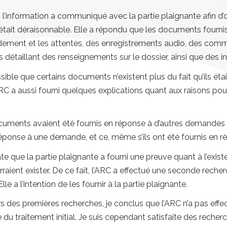
’information a communiqué avec la partie plaignante afin d’ob
était déraisonnable. Elle a répondu que les documents fournis é
dement et les attentes, des enregistrements audio, des comm
étaillant des renseignements sur le dossier, ainsi que des ins
ible que certains documents n’existent plus du fait qu’ils éta
C a aussi fourni quelques explications quant aux raisons pou
ments avaient été fournis en réponse à d’autres demandes d’
réponse à une demande, et ce, même s’ils ont été fournis en 
ate que la partie plaignante a fourni une preuve quant à l’ex
aient exister. De ce fait, l’ARC a effectué une seconde reche
le a l’intention de les fournir à la partie plaignante.
des premières recherches, je conclus que l’ARC n’a pas eff
u traitement initial. Je suis cependant satisfaite des reche