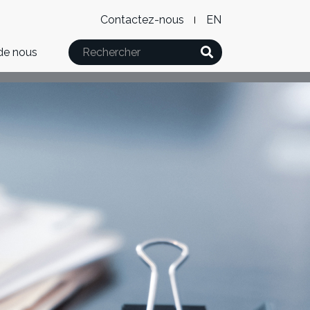
Level
WxT
Contactez-nous
English
2
Language
Rechercher
de nous
Menu
switcher