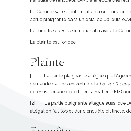
Par suite de l’enquête, l’ARC a effectué des re
La Commissaire à l’information a ordonné au mi
partie plaignante dans un délai de 60 jours ouv
Le ministre du Revenu national a avisé la Comm
La plainte est fondée.
Plainte
[1] La partie plaignante allègue que l’Agenc
demande d’accès en vertu de la
Loi sur l’accès
détenus par une experte en la matière (EM) nommé
[2] La partie plaignante allègue aussi que 
allégation fait l’objet d’une enquête distincte,