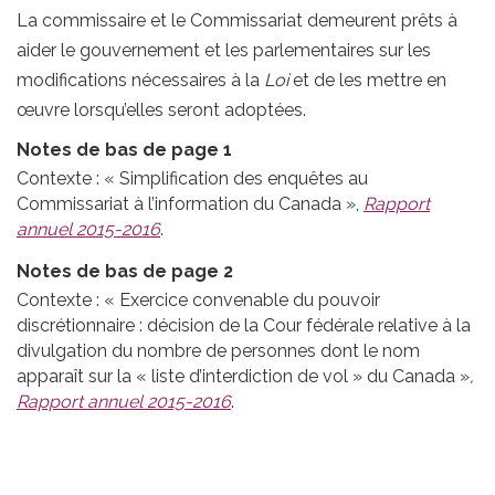
La commissaire et le Commissariat demeurent prêts à
aider le gouvernement et les parlementaires sur les
modifications nécessaires à la
Loi
et de les mettre en
œuvre lorsqu’elles seront adoptées.
Notes
Notes de bas de page 1
de
Contexte : « Simplification des enquêtes au
Commissariat à l’information du Canada »,
Rapport
bas
annuel 2015-2016
.
de
Retour
Notes de bas de page 2
page
vers
Contexte : « Exercice convenable du pouvoir
la
discrétionnaire : décision de la Cour fédérale relative à la
note
divulgation du nombre de personnes dont le nom
de
apparaît sur la « liste d’interdiction de vol » du Canada »
,
bas
Rapport annuel 2015-2016
.
Retour
de
vers
page
la
de
note