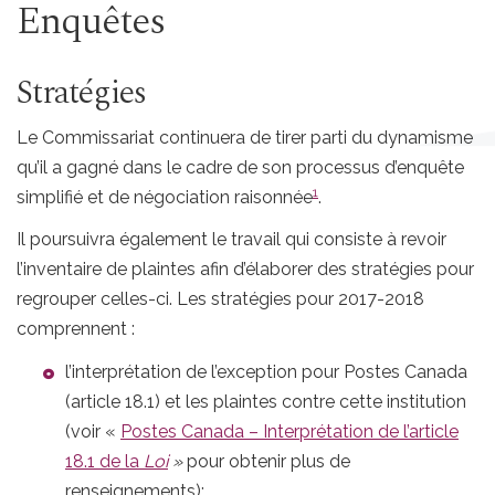
Enquêtes
Stratégies
Le Commissariat continuera de tirer parti du dynamisme
qu’il a gagné dans le cadre de son processus d’enquête
Note de bas de page
1
simplifié et de négociation raisonnée
.
Il poursuivra également le travail qui consiste à revoir
l’inventaire de plaintes afin d’élaborer des stratégies pour
regrouper celles-ci. Les stratégies pour 2017-2018
comprennent :
l’interprétation de l’exception pour Postes Canada
(article 18.1) et les plaintes contre cette institution
(voir «
Postes Canada – Interprétation de l’article
18.1 de la
Loi
»
pour obtenir plus de
renseignements);