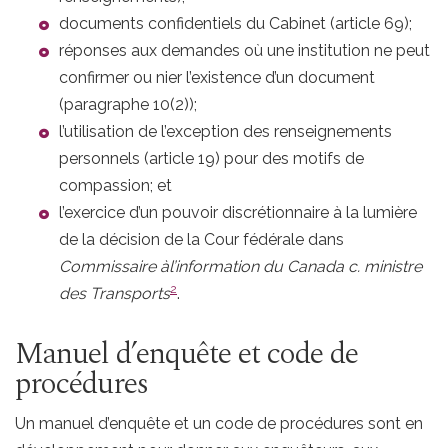
documents confidentiels du Cabinet (article 69);
réponses aux demandes où une institution ne peut
confirmer ou nier l’existence d’un document
(paragraphe 10(2));
l’utilisation de l’exception des renseignements
personnels (article 19) pour des motifs de
compassion; et
l’exercice d’un pouvoir discrétionnaire à la lumière
de la décision de la Cour fédérale dans
C
ommissaire à
l’information du Canada c. ministre
Note de bas de page
2
des Transports
.
Manuel d’enquête et code de
procédures
Un manuel d’enquête et un code de procédures sont en