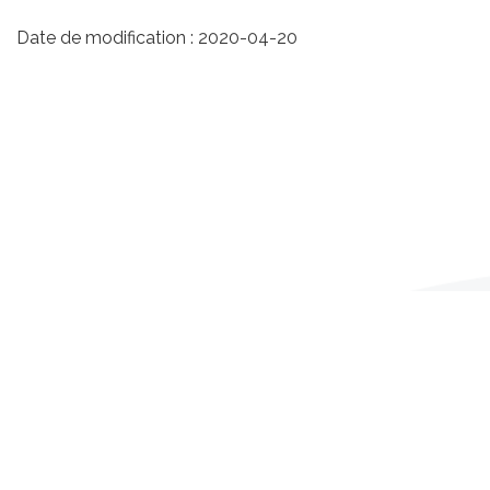
référence
de
bas
Date de modification :
2020-04-20
de
page
de
référence