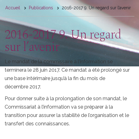
You
Accueil
Publications
2016-2017 9. Un regard sur l’avenir
are
here
2016-2017 9. Un regard
sur l’avenir
Le mandat de la commissaire à l’information se
terminera le 28 juin 2017. Ce mandat a été prolongé sur
une base intérimaire jusqu’à la fin du mois de
décembre 2017.
Pour donner suite à la prolongation de son mandat, le
Commissariat à l’information va se préparer à la
transition pour assurer la stabilité de l’organisation et le
transfert des connaissances.