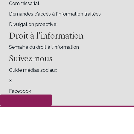
Commissariat
Demandes d’accès à l’information traitées
Divulgation proactive
Droit à l'information
Semaine du droit à l'information
Suivez-nous
Guide médias sociaux
X
Facebook
Déposer une plainte
LinkedIn
Contactez-nous
Commissariat à l'information du Canada