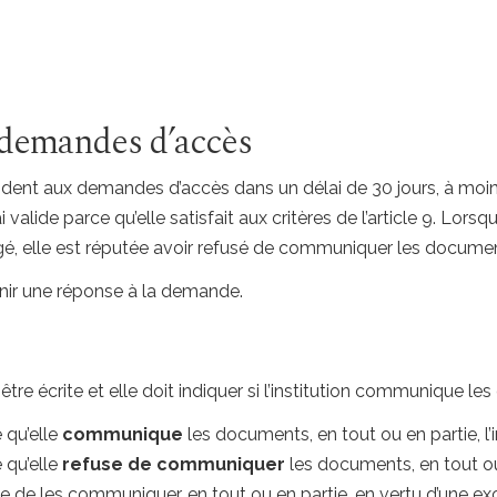
 demandes d’accès
épondent aux demandes d’accès dans un délai de 30 jours, à moi
i valide parce qu’elle satisfait aux critères de l’article 9. Lo
rogé, elle est réputée avoir refusé de communiquer les docume
rnir une réponse à la demande.
re écrite et elle doit indiquer si l’institution communique l
 qu’elle
communique
les documents, en tout ou en partie, l’
 qu’elle
refuse de communiquer
les documents, en tout ou e
 de les communiquer, en tout ou en partie, en vertu d’une excep