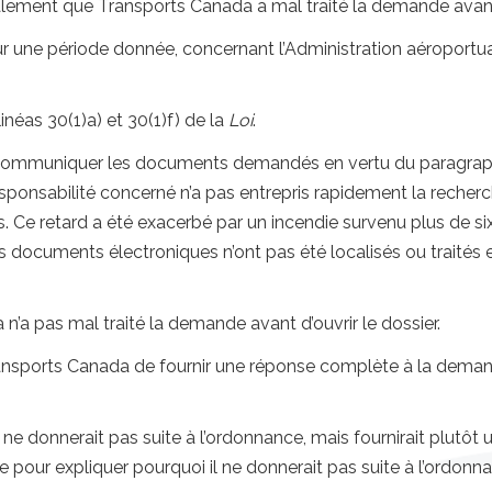
alement que Transports Canada a mal traité la demande avant d
une période donnée, concernant l’Administration aéroportuai
inéas 30(1)a) et 30(1)f) de la
Loi
.
 communiquer les documents demandés en vertu du paragraphe 
responsabilité concerné n’a pas entrepris rapidement la reche
 Ce retard a été exacerbé par un incendie survenu plus de six
s documents électroniques n’ont pas été localisés ou traités
n’a pas mal traité la demande avant d’ouvrir le dossier.
ansports Canada de fournir une réponse complète à la demand
ne donnerait pas suite à l’ordonnance, mais fournirait plutôt 
ie pour expliquer pourquoi il ne donnerait pas suite à l’ordonn