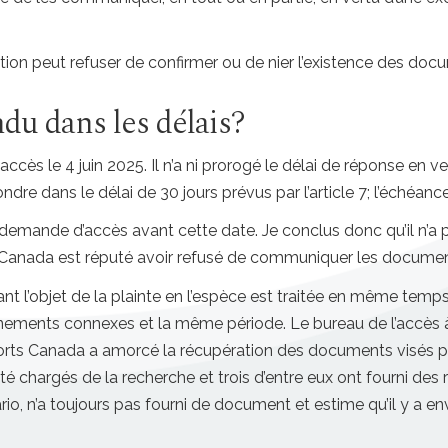
ution peut refuser de confirmer ou de nier l’existence des doc
ndu dans les délais?
cès le 4 juin 2025. Il n’a ni prorogé le délai de réponse en v
ndre dans le délai de 30 jours prévus par l’article 7; l’échéance 
demande d’accès avant cette date. Je conclus donc qu’il n’a 
s Canada est réputé avoir refusé de communiquer les docume
ant l’objet de la plainte en l’espèce est traitée en même te
nements connexes et la même période. Le bureau de l’accès à 
rts Canada a amorcé la récupération des documents visés pa
é chargés de la recherche et trois d’entre eux ont fourni des 
ntario, n’a toujours pas fourni de document et estime qu’il y a