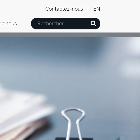
Level
WxT
Contactez-nous
English
2
Language
Rechercher
de nous
Menu
switcher