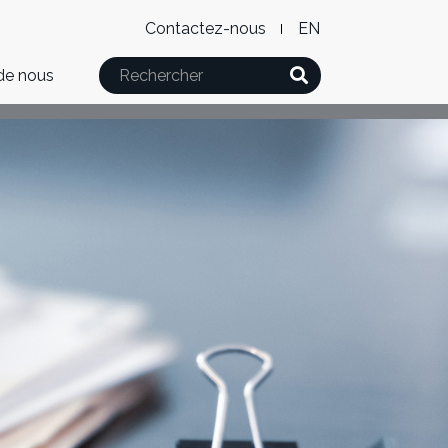
Level
WxT
Contactez-nous
English
2
Language
Rechercher
de nous
Menu
switcher