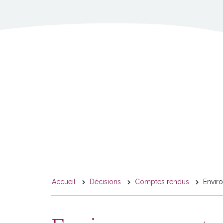
You
Accueil
Décisions
Comptes rendus
Enviro
are
here