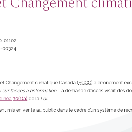
t Changement climati
0-01102
-00324
t et Changement climatique Canada (
ECCC
) a erronément exc
i sur l’accès à l’information
. La demande d’accès visait des d
alinéa 30(1)a)
de la
Loi
.
t mis en vente au public dans le cadre d’un système de reco