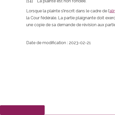
[14] La plainte est non fondée.
Lorsque la plainte s’inscrit dans le cadre de l’
ali
la Cour fédérale. La partie plaignante doit exer
une copie de sa demande de révision aux partie
Date de modification :
2023-02-21
Déposer une plainte