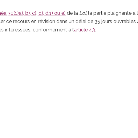
néa 30(1)a), b), c), d), d.1) ou e)
de la
Loi
, la partie plaignante a
cer ce recours en révision dans un délai de 35 jours ouvrables 
s intéressées, conformément à l’
article 43
.