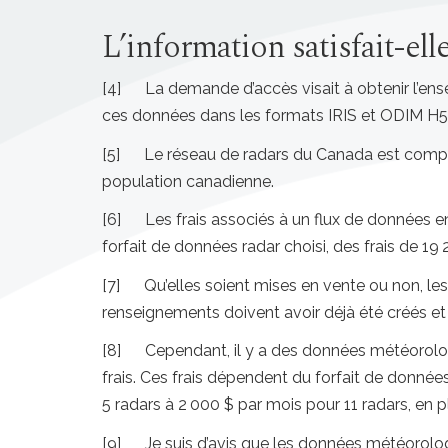
L’information satisfait-ell
[4] La demande d’accès visait à obtenir l’en
ces données dans les formats IRIS et ODIM H5
[5] Le réseau de radars du Canada est composé
population canadienne.
[6] Les frais associés à un flux de données en d
forfait de données radar choisi, des frais de 1
[7] Qu’elles soient mises en vente ou non, les
renseignements doivent avoir déjà été créés et 
[8] Cependant, il y a des données météorolog
frais. Ces frais dépendent du forfait de données
5 radars à 2 000 $ par mois pour 11 radars, en pl
[9] Je suis d’avis que les données météorolog