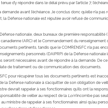
enue d’y répondre dans le délai prévu par l’article 7; l’échéanc
 demande avant l’échéance. Je conclus donc qu’elle n’a pas r
t, la Défense nationale est réputée avoir refusé de commun
Défense nationale, deux bureaux de première responsabilité (
oyale canadienne (ARC) et le Commandement du renseignemen
 documents pertinents, tandis que le COMRENSFC n’a pas enco
s renseignements personnels (DAIPRP) de la Défense nationale
ons seront nécessaires avant de répondre à la demande. De ce 
e date de traitement ou de communication des documents.
NSFC pour récupérer tous les documents pertinents est inacc
la Défense nationale à s’acquitter de son obligation de veill
istre devrait rappeler à ses fonctionnaires qu’ils ont la resp
onsabilité de veiller au respect de la
Loi
n’incombe pas seule
t au ministre de rappeler à ses fonctionnaires ainsi qu’au person