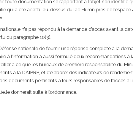
r toute documentation se rapportant à l’objet non identifié q
tifié qui a été abattu au-dessus du lac Huron près de l’espace a
i
.
ationale n’a pas répondu à la demande d’accès avant la date p
u du paragraphe 10(3).
Défense nationale de fournir une réponse complète à la dema
e à l’information a aussi formulé deux recommandations à la
ller à ce que les bureaux de première responsabilité du Minis
ents à la DAIPRP, et d’élaborer des indicateurs de rendement 
des documents pertinents à leurs responsables de l’accès à l’
elle donnerait suite à l’ordonnance.