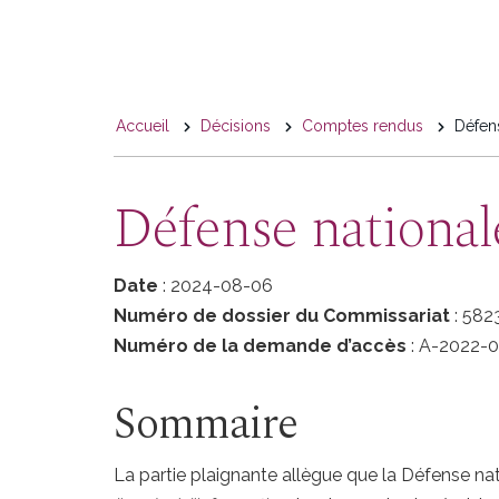
You
Accueil
Décisions
Comptes rendus
Défens
are
here
Défense nationale
Date
: 2024-08-06
Numéro de dossier du Commissariat
: 582
Numéro de la demande d’accès
: A-2022-
Sommaire
La partie plaignante allègue que la Défense nat