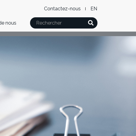
Level
WxT
Contactez-nous
English
2
Language
Rechercher
de nous
Menu
switcher