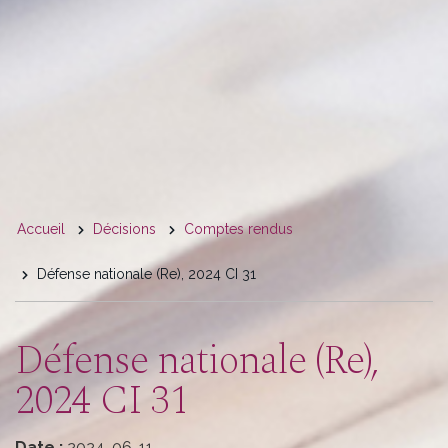
You
Accueil
Décisions
Comptes rendus
are
Défense nationale (Re), 2024 CI 31
here
Défense nationale (Re),
2024 CI 31
Date :
2024-06-11