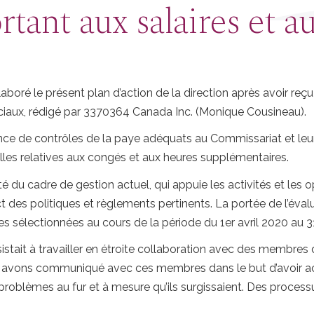
rtant aux salaires et a
boré le présent plan d’action de la direction après avoir reçu
ociaux, rédigé par 3370364 Canada Inc. (Monique Cousineau).
stence de contrôles de la paye adéquats au Commissariat et l
elles relatives aux congés et aux heures supplémentaires.
cité du cadre de gestion actuel, qui appuie les activités et les
t des politiques et règlements pertinents. La portée de l’éval
 sélectionnées au cours de la période du 1er avril 2020 au 3
stait à travailler en étroite collaboration avec des membre
s avons communiqué avec ces membres dans le but d’avoir ac
 problèmes au fur et à mesure qu’ils surgissaient. Des process