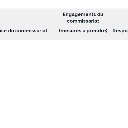
Plan
Engagements du
d’action
commissariat
de
se du commissariat
Respo
(
mesures à prendre)
la
direction
–
Évaluation
des
contrôles
internes
se
rapportant
aux
salaires
et