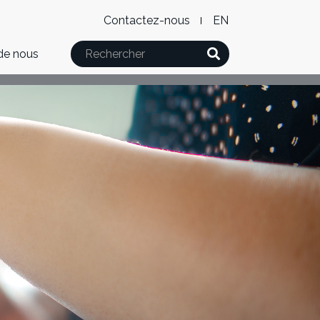
Level
WxT
Contactez-nous
English
2
Language
Rechercher
de nous
Menu
switcher