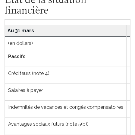
financière
État
Au 31 mars
de
(en dollars)
la
situation
Passifs
financière
Créditeurs (note 4)
Salaires à payer
Indemnités de vacances et congés compensatoires
Avantages sociaux futurs (note 5(b))